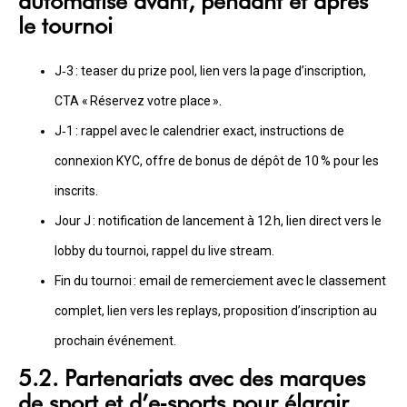
automatisé avant, pendant et après
le tournoi
J‑3 : teaser du prize pool, lien vers la page d’inscription,
CTA « Réservez votre place ».
J‑1 : rappel avec le calendrier exact, instructions de
connexion KYC, offre de bonus de dépôt de 10 % pour les
inscrits.
Jour J : notification de lancement à 12 h, lien direct vers le
lobby du tournoi, rappel du live stream.
Fin du tournoi : email de remerciement avec le classement
complet, lien vers les replays, proposition d’inscription au
prochain événement.
5.2. Partenariats avec des marques
de sport et d’e‑sports pour élargir