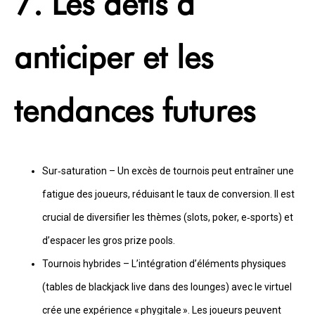
7. Les défis à
anticiper et les
tendances futures
Sur‑saturation – Un excès de tournois peut entraîner une
fatigue des joueurs, réduisant le taux de conversion. Il est
crucial de diversifier les thèmes (slots, poker, e‑sports) et
d’espacer les gros prize pools.
Tournois hybrides – L’intégration d’éléments physiques
(tables de blackjack live dans des lounges) avec le virtuel
crée une expérience « phygitale ». Les joueurs peuvent