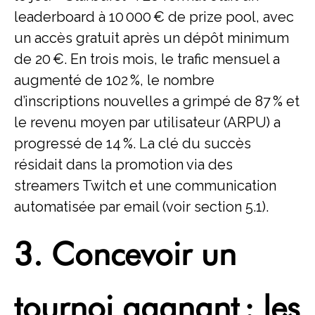
leaderboard à 10 000 € de prize pool, avec
un accès gratuit après un dépôt minimum
de 20 €. En trois mois, le trafic mensuel a
augmenté de 102 %, le nombre
d’inscriptions nouvelles a grimpé de 87 % et
le revenu moyen par utilisateur (ARPU) a
progressé de 14 %. La clé du succès
résidait dans la promotion via des
streamers Twitch et une communication
automatisée par email (voir section 5.1).
3. Concevoir un
tournoi gagnant : les