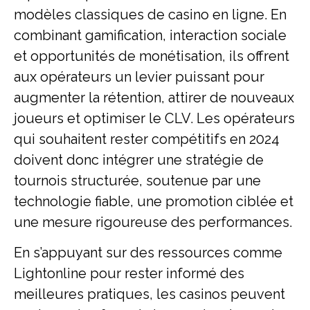
modèles classiques de casino en ligne. En
combinant gamification, interaction sociale
et opportunités de monétisation, ils offrent
aux opérateurs un levier puissant pour
augmenter la rétention, attirer de nouveaux
joueurs et optimiser le CLV. Les opérateurs
qui souhaitent rester compétitifs en 2024
doivent donc intégrer une stratégie de
tournois structurée, soutenue par une
technologie fiable, une promotion ciblée et
une mesure rigoureuse des performances.
En s’appuyant sur des ressources comme
Lightonline pour rester informé des
meilleures pratiques, les casinos peuvent