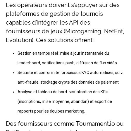
Les opérateurs doivent s’appuyer sur des
plateformes de gestion de tournois
capables d’intégrer les API des
fournisseurs de jeux (Microgaming, NetEnt,
Evolution). Ces solutions offrent :
Gestion en temps réel : mise à jour instantanée du
leaderboard, notifications push, diffusion de flux vidéo.
Sécurité et conformité : processus KYC automatisés, suivi
anti‑fraude, stockage crypté des données de paiement.
Analyse et tableau de bord : visualisation des KPIs
(inscriptions, mise moyenne, abandon) et export de
rapports pour les équipes marketing.
Des fournisseurs comme Tournament.io ou