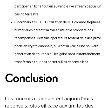
participer en ligne tout en suivant le live stream depuis un
casino terrestre.
Blockchain et NFT – L’utilisation de NFT comme trophées
numériques garantit la traçabilité et la propriété des
récompenses. Certains opérateurs testent déjà des prize
pools en crypto‑monnaie, ouvrant la voie à une nouvelle
génération de tournois où les gains sont instantanément
transférables sur des portefeuilles décentralisés.
Conclusion
Les tournois représentent aujourd’hui la
réponse la plus efficace aux limites des