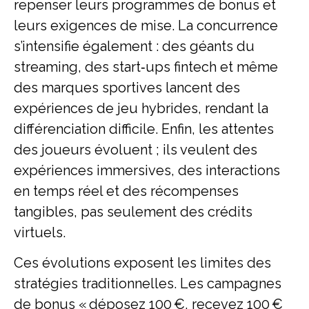
repenser leurs programmes de bonus et
leurs exigences de mise. La concurrence
s’intensifie également : des géants du
streaming, des start‑ups fintech et même
des marques sportives lancent des
expériences de jeu hybrides, rendant la
différenciation difficile. Enfin, les attentes
des joueurs évoluent ; ils veulent des
expériences immersives, des interactions
en temps réel et des récompenses
tangibles, pas seulement des crédits
virtuels.
Ces évolutions exposent les limites des
stratégies traditionnelles. Les campagnes
de bonus « déposez 100 €, recevez 100 €