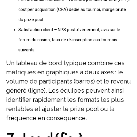
cost per acquisition (CPA) dédié au tournoi, marge brute
du prize pool.
Satisfaction client – NPS post‑événement, avis sur le
forum du casino, taux de ré‑inscription aux tournois
suivants.
Un tableau de bord typique combine ces
métriques en graphiques à deux axes : le
volume de participants (barres) et le revenu
généré (ligne). Les équipes peuvent ainsi
identifier rapidement les formats les plus
rentables et ajuster le prize pool ou la
fréquence en conséquence.