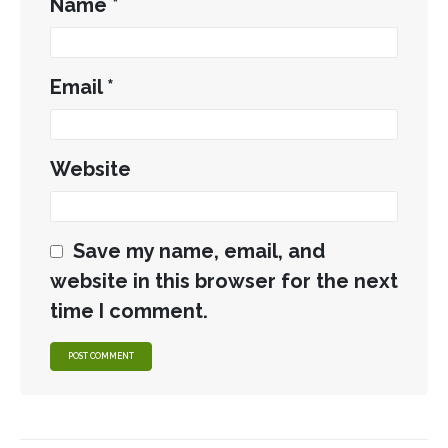
Name
*
Email
*
Website
Save my name, email, and
website in this browser for the next
time I comment.