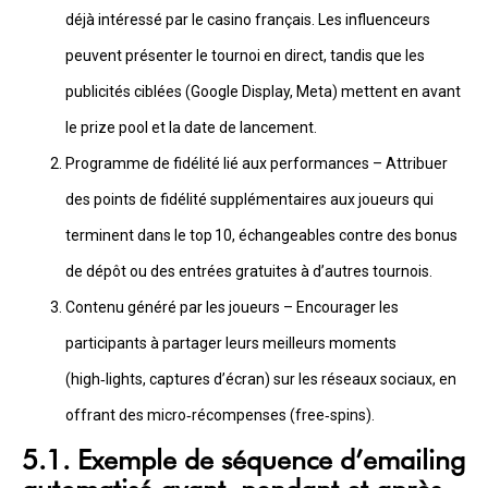
déjà intéressé par le casino français. Les influenceurs
peuvent présenter le tournoi en direct, tandis que les
publicités ciblées (Google Display, Meta) mettent en avant
le prize pool et la date de lancement.
Programme de fidélité lié aux performances – Attribuer
des points de fidélité supplémentaires aux joueurs qui
terminent dans le top 10, échangeables contre des bonus
de dépôt ou des entrées gratuites à d’autres tournois.
Contenu généré par les joueurs – Encourager les
participants à partager leurs meilleurs moments
(high‑lights, captures d’écran) sur les réseaux sociaux, en
offrant des micro‑récompenses (free‑spins).
5.1. Exemple de séquence d’emailing