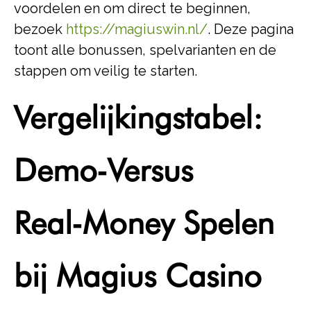
voordelen en om direct te beginnen,
bezoek
https://magiuswin.nl/
. Deze pagina
toont alle bonussen, spelvarianten en de
stappen om veilig te starten.
Vergelijkingstabel:
Demo‑Versus
Real‑Money Spelen
bij Magius Casino