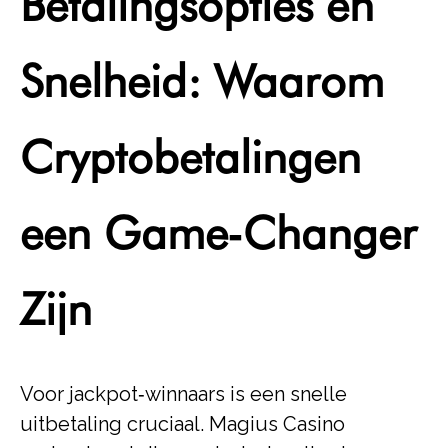
Betalingsopties en
Snelheid: Waarom
Cryptobetalingen
een Game‑Changer
Zijn
Voor jackpot‑winnaars is een snelle
uitbetaling cruciaal. Magius Casino