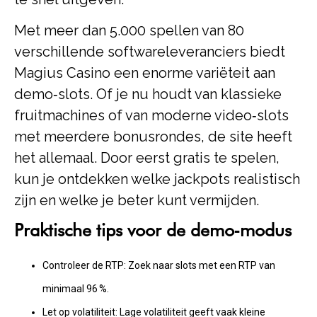
Met meer dan 5.000 spellen van 80
verschillende softwareleveranciers biedt
Magius Casino een enorme variëteit aan
demo‑slots. Of je nu houdt van klassieke
fruitmachines of van moderne video‑slots
met meerdere bonusrondes, de site heeft
het allemaal. Door eerst gratis te spelen,
kun je ontdekken welke jackpots realistisch
zijn en welke je beter kunt vermijden.
Praktische tips voor de demo‑modus
Controleer de RTP: Zoek naar slots met een RTP van
minimaal 96 %.
Let op volatiliteit: Lage volatiliteit geeft vaak kleine