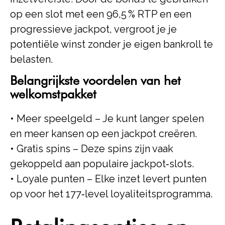
op een slot met een 96,5 % RTP en een
progressieve jackpot, vergroot je je
potentiële winst zonder je eigen bankroll te
belasten.
Belangrijkste voordelen van het
welkomstpakket
• Meer speelgeld – Je kunt langer spelen
en meer kansen op een jackpot creëren.
• Gratis spins – Deze spins zijn vaak
gekoppeld aan populaire jackpot‑slots.
• Loyale punten – Elke inzet levert punten
op voor het 177‑level loyaliteitsprogramma.