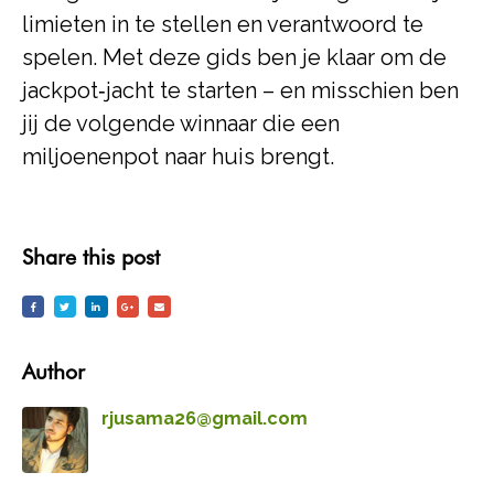
limieten in te stellen en verantwoord te
spelen. Met deze gids ben je klaar om de
jackpot‑jacht te starten – en misschien ben
jij de volgende winnaar die een
miljoenenpot naar huis brengt.
Share this post
Author
rjusama26@gmail.com