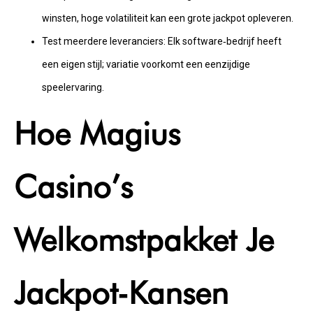
winsten, hoge volatiliteit kan een grote jackpot opleveren.
Test meerdere leveranciers: Elk software‑bedrijf heeft
een eigen stijl; variatie voorkomt een eenzijdige
speelervaring.
Hoe Magius
Casino’s
Welkomstpakket Je
Jackpot‑Kansen