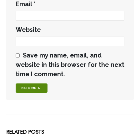
Email
*
Website
Save my name, email, and
website in this browser for the next
time I comment.
RELATED
POSTS