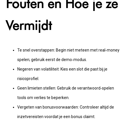
Fouten en Hoe je ze
Vermijdt
Te snel overstappen: Begin niet meteen met real‑money
spelen; gebruik eerst de demo‑modus.
Negeren van volatiliteit: Kies een slot die past bij je
risicoprofiel.
Geen limieten stellen: Gebruik de verantwoord‑spelen
tools om verlies te beperken.
Vergeten van bonusvoorwaarden: Controleer altijd de
inzetvereisten voordat je een bonus claimt.