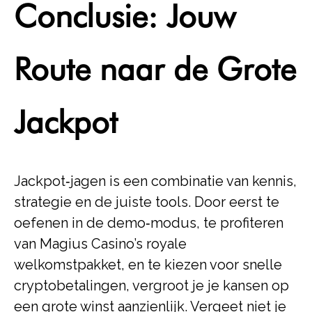
Conclusie: Jouw
Route naar de Grote
Jackpot
Jackpot‑jagen is een combinatie van kennis,
strategie en de juiste tools. Door eerst te
oefenen in de demo‑modus, te profiteren
van Magius Casino’s royale
welkomstpakket, en te kiezen voor snelle
cryptobetalingen, vergroot je je kansen op
een grote winst aanzienlijk. Vergeet niet je