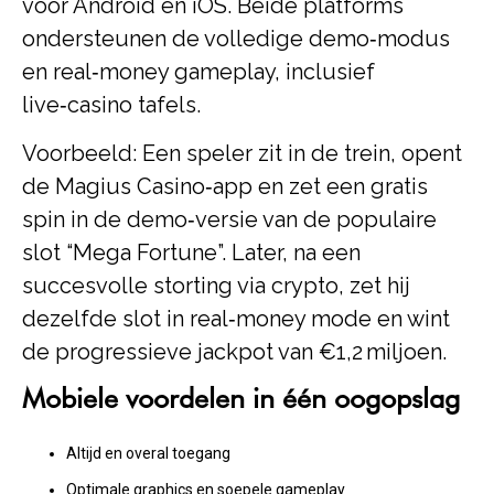
voor Android en iOS. Beide platforms
ondersteunen de volledige demo‑modus
en real‑money gameplay, inclusief
live‑casino tafels.
Voorbeeld: Een speler zit in de trein, opent
de Magius Casino‑app en zet een gratis
spin in de demo‑versie van de populaire
slot “Mega Fortune”. Later, na een
succesvolle storting via crypto, zet hij
dezelfde slot in real‑money mode en wint
de progressieve jackpot van €1,2 miljoen.
Mobiele voordelen in één oogopslag
Altijd en overal toegang
Optimale graphics en soepele gameplay