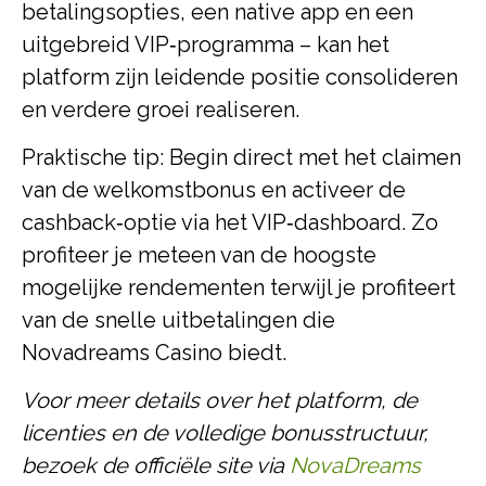
betalingsopties, een native app en een
uitgebreid VIP‑programma – kan het
platform zijn leidende positie consolideren
en verdere groei realiseren.
Praktische tip: Begin direct met het claimen
van de welkomstbonus en activeer de
cashback‑optie via het VIP‑dashboard. Zo
profiteer je meteen van de hoogste
mogelijke rendementen terwijl je profiteert
van de snelle uitbetalingen die
Novadreams Casino biedt.
Voor meer details over het platform, de
licenties en de volledige bonusstructuur,
bezoek de officiële site via
NovaDreams