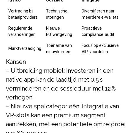
Vertraging bij
Technische
Diversifiëren naar
betaalproviders
storingen
meerdere e‑wallets
Regulerende
Nieuwe
Proactieve
veranderingen
EU‑wetgeving
compliance‑audit
Toename van
Focus op exclusieve
Marktverzadiging
nieuwkomers
VIP‑voordelen
Kansen
– Uitbreiding mobiel: Investeren in een
native app kan de laadtijd met 0,5 s
verminderen en de sessieduur met 12 %
verhogen.
– Nieuwe spelcategorieën: Integratie van
VR‑slots kan een premium segment
aantrekken, met een potentiële omzetgroei
van 8 % per jaar.