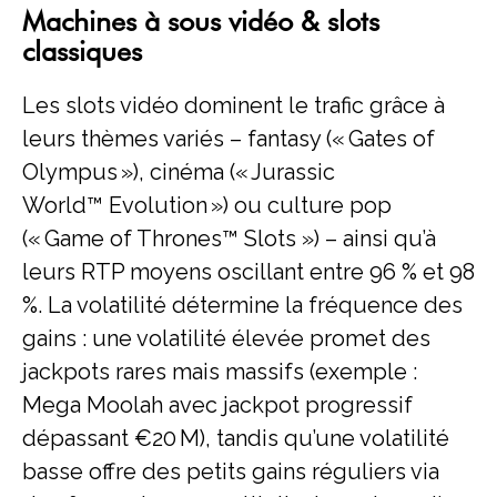
Machines à sous vidéo & slots
classiques
Les slots vidéo dominent le trafic grâce à
leurs thèmes variés – fantasy (« Gates of
Olympus »), cinéma (« Jurassic
World™ Evolution ») ou culture pop
(« Game of Thrones™ Slots ») – ainsi qu’à
leurs RTP moyens oscillant entre 96 % et 98
%. La volatilité détermine la fréquence des
gains : une volatilité élevée promet des
jackpots rares mais massifs (exemple :
Mega Moolah avec jackpot progressif
dépassant €20 M), tandis qu’une volatilité
basse offre des petits gains réguliers via