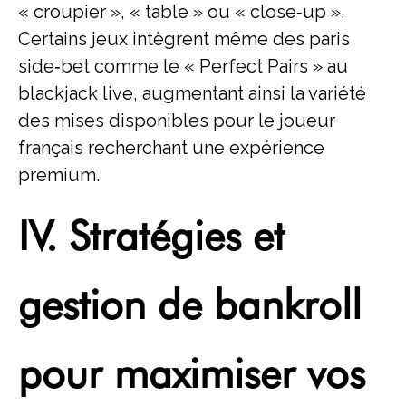
« croupier », « table » ou « close‑up ».
Certains jeux intègrent même des paris
side‑bet comme le « Perfect Pairs » au
blackjack live, augmentant ainsi la variété
des mises disponibles pour le joueur
français recherchant une expérience
premium.
IV. Stratégies et
gestion de bankroll
pour maximiser vos