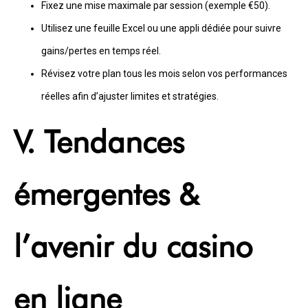
Fixez une mise maximale par session (exemple €50).
Utilisez une feuille Excel ou une appli dédiée pour suivre
gains/pertes en temps réel.
Révisez votre plan tous les mois selon vos performances
réelles afin d’ajuster limites et stratégies.
V. Tendances
émergentes &
l’avenir du casino
en ligne