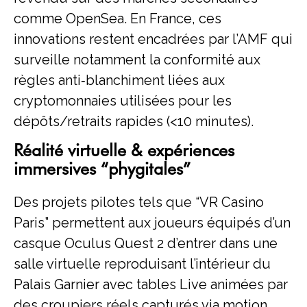
comme OpenSea. En France, ces
innovations restent encadrées par l’AMF qui
surveille notamment la conformité aux
règles anti‑blanchiment liées aux
cryptomonnaies utilisées pour les
dépôts/retraits rapides (<10 minutes).
Réalité virtuelle & expériences
immersives “phygitales”
Des projets pilotes tels que “VR Casino
Paris” permettent aux joueurs équipés d’un
casque Oculus Quest 2 d’entrer dans une
salle virtuelle reproduisant l’intérieur du
Palais Garnier avec tables Live animées par
des croupiers réels capturés via motion