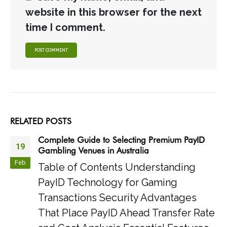
website in this browser for the next
time I comment.
RELATED
POSTS
Complete Guide to Selecting Premium PayID
19
Gambling Venues in Australia
Feb
Table of Contents Understanding
PayID Technology for Gaming
Transactions Security Advantages
That Place PayID Ahead Transfer Rate