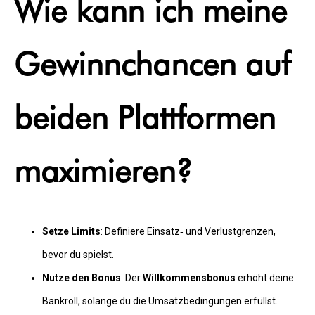
Wie kann ich meine
Gewinnchancen auf
beiden Plattformen
maximieren?
Setze Limits
: Definiere Einsatz‑ und Verlustgrenzen,
bevor du spielst.
Nutze den Bonus
: Der
Willkommensbonus
erhöht deine
Bankroll, solange du die Umsatzbedingungen erfüllst.