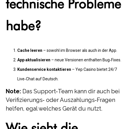
technische Probleme
habe?
Cache leeren
– sowohl im Browser als auch in der App.
App aktualisieren
– neue Versionen enthalten Bug‑Fixes.
Kundenservice kontaktieren
– Yep Casino bietet 24/7
Live‑Chat auf Deutsch.
Note:
Das Support‑Team kann dir auch bei
Verifizierungs‑ oder Auszahlungs‑Fragen
helfen, egal welches Gerät du nutzt.
Wie sieht die