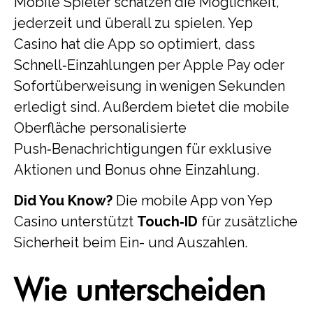
Mobile Spieler schätzen die Möglichkeit,
jederzeit und überall zu spielen. Yep
Casino hat die App so optimiert, dass
Schnell‑Einzahlungen per Apple Pay oder
Sofortüberweisung in wenigen Sekunden
erledigt sind. Außerdem bietet die mobile
Oberfläche personalisierte
Push‑Benachrichtigungen für exklusive
Aktionen und Bonus ohne Einzahlung.
Did You Know?
Die mobile App von Yep
Casino unterstützt
Touch‑ID
für zusätzliche
Sicherheit beim Ein- und Auszahlen.
Wie unterscheiden