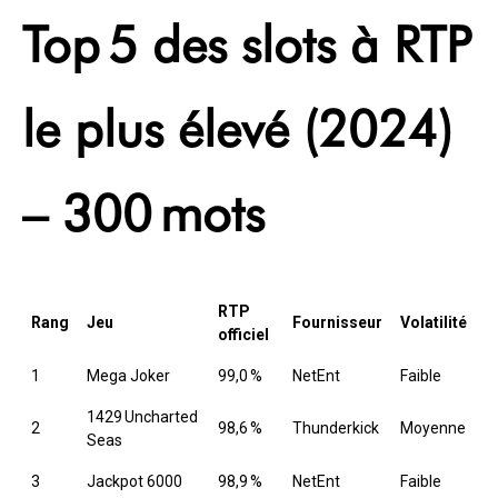
Top 5 des slots à RTP
le plus élevé (2024)
– 300 mots
RTP
Rang
Jeu
Fournisseur
Volatilité
officiel
1
Mega Joker
99,0 %
NetEnt
Faible
1429 Uncharted
2
98,6 %
Thunderkick
Moyenne
Seas
3
Jackpot 6000
98,9 %
NetEnt
Faible