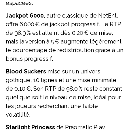
espacées.
Jackpot 6000
, autre classique de NetEnt,
offre 6 000 € de jackpot progressif. Le RTP
de 98,9 % est atteint dès 0,20 € de mise,
mais la version à 5 € augmente légèrement
le pourcentage de redistribution grâce à un
bonus progressif.
Blood Suckers
mise sur un univers
gothique, 10 lignes et une mise minimale
de 0,10 €. Son RTP de 98,0 % reste constant
quel que soit le niveau de mise, idéal pour
les joueurs recherchant une faible
volatilité.
Starlight Princess
de Pragmatic Play