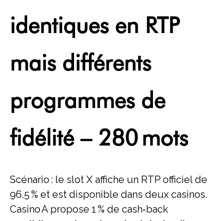
identiques en RTP
mais différents
programmes de
fidélité – 280 mots
Scénario : le slot X affiche un RTP officiel de
96,5 % et est disponible dans deux casinos.
Casino A propose 1 % de cash‑back