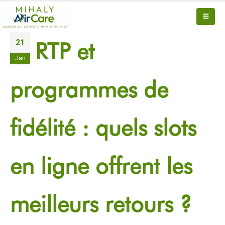
21
RTP et
Jan
programmes de
fidélité : quels slots
en ligne offrent les
meilleurs retours ?