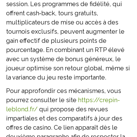
session. Les programmes de fidélité, qui
offrent cash‑back, tours gratuits,
multiplicateurs de mise ou accès à des
tournois exclusifs, peuvent augmenter le
gain effectif de plusieurs points de
pourcentage. En combinant un RTP élevé
avec un système de bonus généreux, le
joueur optimise son retour global, même si
la variance du jeu reste importante.
Pour approfondir ces mécanismes, vous
pourrez consulter le site
https://crepin-
leblond.fr/
qui propose des revues
impartiales et des comparatifs à jour des
offres de casino. Ce lien apparaît dès le
deuxième paragraphe afin de respecter la