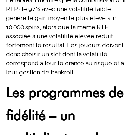
RTP de 97 % avec une volatilité faible
génère le gain moyen le plus élevé sur
10 000 spins, alors que la même RTP
associée à une volatilité élevée réduit
fortement le résultat. Les joueurs doivent
donc choisir un slot dont la volatilité
correspond à leur tolérance au risque et à
leur gestion de bankroll.
Les programmes de
fidélité – un