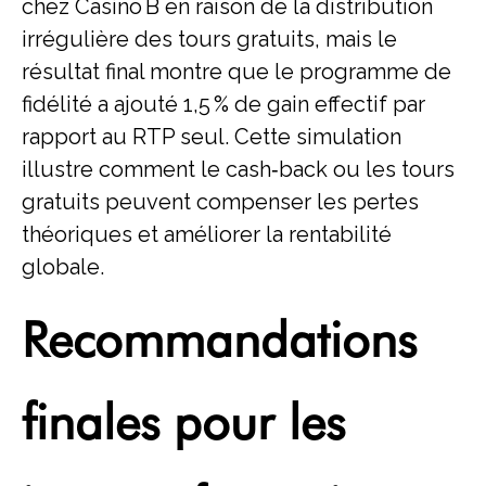
chez Casino B en raison de la distribution
irrégulière des tours gratuits, mais le
résultat final montre que le programme de
fidélité a ajouté 1,5 % de gain effectif par
rapport au RTP seul. Cette simulation
illustre comment le cash‑back ou les tours
gratuits peuvent compenser les pertes
théoriques et améliorer la rentabilité
globale.
Recommandations
finales pour les