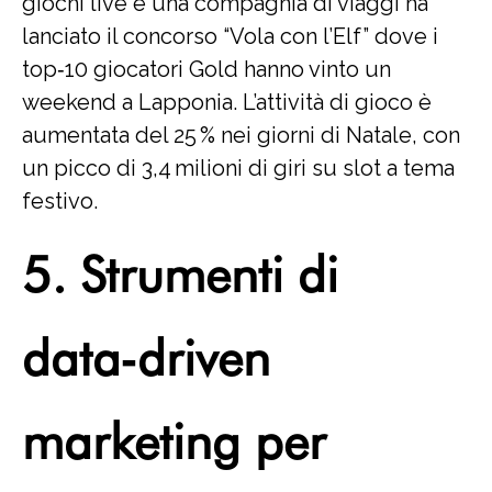
giochi live e una compagnia di viaggi ha
lanciato il concorso “Vola con l’Elf” dove i
top‑10 giocatori Gold hanno vinto un
weekend a Lapponia. L’attività di gioco è
aumentata del 25 % nei giorni di Natale, con
un picco di 3,4 milioni di giri su slot a tema
festivo.
5. Strumenti di
data‑driven
marketing per