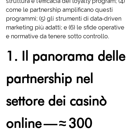
struttura e l’efficacia dei loyalty program; (4)
come le partnership amplificano questi
programmi; (5) gli strumenti di data‑driven
marketing più adatti; e (6) le sfide operative
e normative da tenere sotto controllo.
1. Il panorama delle
partnership nel
settore dei casinò
online — ≈ 300