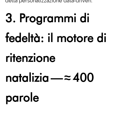
della personalizzazione data‑driven.
3. Programmi di
fedeltà: il motore di
ritenzione
natalizia — ≈ 400
parole