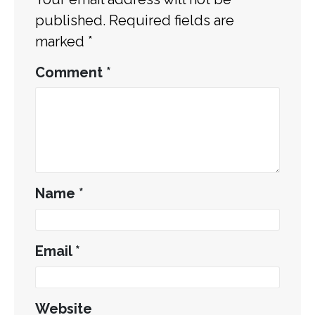
published.
Required fields are
marked
*
Comment
*
Name
*
Email
*
Website