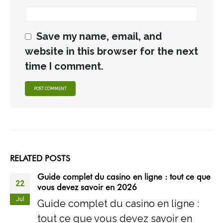
Save my name, email, and
website in this browser for the next
time I comment.
RELATED
POSTS
Guide complet du casino en ligne : tout ce que
22
vous devez savoir en 2026
Jul
Guide complet du casino en ligne :
tout ce que vous devez savoir en