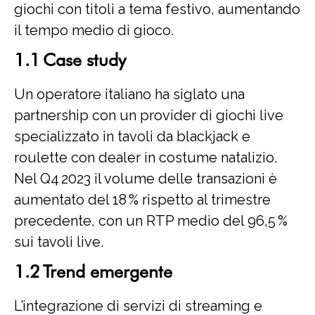
giochi con titoli a tema festivo, aumentando
il tempo medio di gioco.
1.1 Case study
Un operatore italiano ha siglato una
partnership con un provider di giochi live
specializzato in tavoli da blackjack e
roulette con dealer in costume natalizio.
Nel Q4 2023 il volume delle transazioni è
aumentato del 18 % rispetto al trimestre
precedente, con un RTP medio del 96,5 %
sui tavoli live.
1.2 Trend emergente
L’integrazione di servizi di streaming e