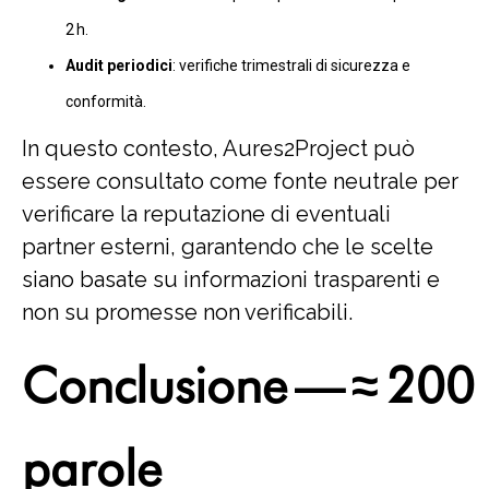
2 h.
Audit periodici
: verifiche trimestrali di sicurezza e
conformità.
In questo contesto, Aures2Project può
essere consultato come fonte neutrale per
verificare la reputazione di eventuali
partner esterni, garantendo che le scelte
siano basate su informazioni trasparenti e
non su promesse non verificabili.
Conclusione — ≈ 200
parole