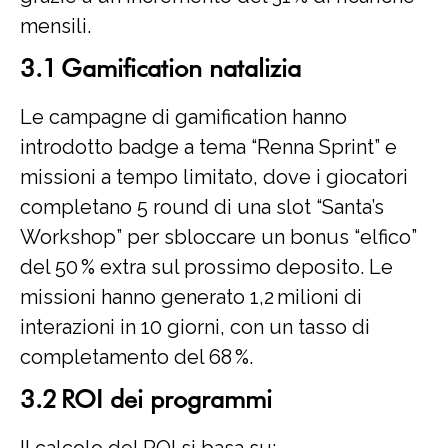
mensili.
3.1 Gamification natalizia
Le campagne di gamification hanno
introdotto badge a tema “Renna Sprint” e
missioni a tempo limitato, dove i giocatori
completano 5 round di una slot “Santa’s
Workshop” per sbloccare un bonus “elfico”
del 50 % extra sul prossimo deposito. Le
missioni hanno generato 1,2 milioni di
interazioni in 10 giorni, con un tasso di
completamento del 68 %.
3.2 ROI dei programmi
Il calcolo del ROI si basa su: