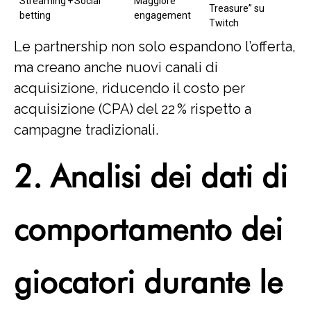
Streaming + Social
Maggiore
Treasure” su
betting
engagement
Twitch
Le partnership non solo espandono l’offerta,
ma creano anche nuovi canali di
acquisizione, riducendo il costo per
acquisizione (CPA) del 22 % rispetto a
campagne tradizionali.
2. Analisi dei dati di
comportamento dei
giocatori durante le