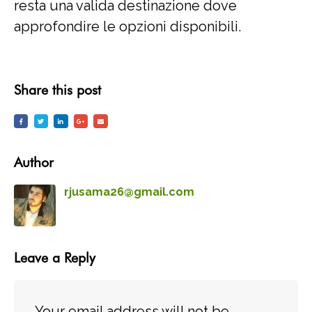
resta una valida destinazione dove
approfondire le opzioni disponibili.
Share this post
Author
rjusama26@gmail.com
Leave a Reply
Your email address will not be