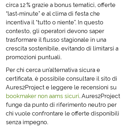
circa 12 % grazie a bonus tematici, offerte
“last‑minute” e al clima di festa che
incentiva il “tutto o niente”. In questo
contesto, gli operatori devono saper
trasformare il flusso stagionale in una
crescita sostenibile, evitando di limitarsi a
promozioni puntuali.
Per chi cerca un’alternativa sicura e
certificata, è possibile consultare il sito di
Aures2Project e leggere le recensioni su
bookmaker non aams sicuri
. Aures2Project
funge da punto di riferimento neutro per
chi vuole confrontare le offerte disponibili
senza impegno.