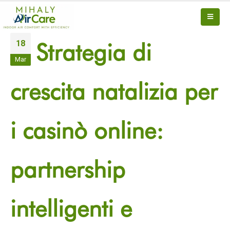
18
Strategia di
Mar
crescita natalizia per
i casinò online:
partnership
intelligenti e