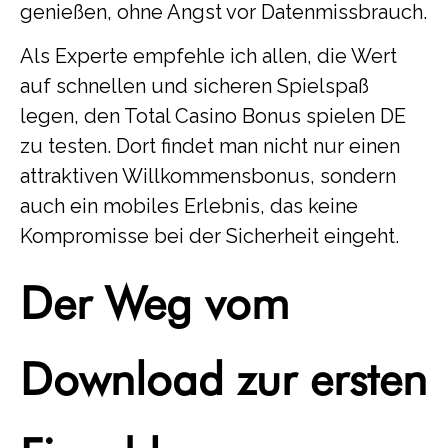
genießen, ohne Angst vor Datenmissbrauch.
Als Experte empfehle ich allen, die Wert
auf schnellen und sicheren Spielspaß
legen, den Total Casino Bonus spielen DE
zu testen. Dort findet man nicht nur einen
attraktiven Willkommensbonus, sondern
auch ein mobiles Erlebnis, das keine
Kompromisse bei der Sicherheit eingeht.
Der Weg vom
Download zur ersten