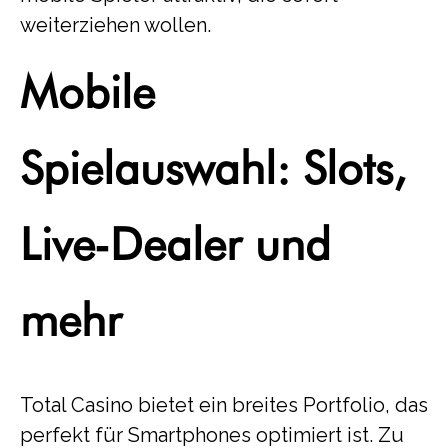
weiterziehen wollen.
Mobile
Spielauswahl: Slots,
Live‑Dealer und
mehr
Total Casino bietet ein breites Portfolio, das
perfekt für Smartphones optimiert ist. Zu