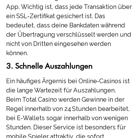
App. Wichtig ist, dass jede Transaktion über
ein SSL‑Zertifikat gesichert ist. Das
bedeutet, dass deine Bankdaten während
der Übertragung verschlüsselt werden und
nicht von Dritten eingesehen werden
können.
3. Schnelle Auszahlungen
Ein häufiges Ärgernis bei Online‑Casinos ist
die lange Wartezeit für Auszahlungen.
Beim Total Casino werden Gewinne in der
Regel innerhalb von 24 Stunden bearbeitet,
bei E‑Wallets sogar innerhalb von wenigen
Stunden. Dieser Service ist besonders für
mobile Spieler attraktiv, die sofort