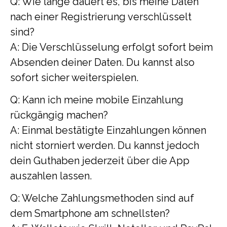
Q: Wie lange dauert es, bis meine Daten
nach einer Registrierung verschlüsselt
sind?
A: Die Verschlüsselung erfolgt sofort beim
Absenden deiner Daten. Du kannst also
sofort sicher weiterspielen.
Q: Kann ich meine mobile Einzahlung
rückgängig machen?
A: Einmal bestätigte Einzahlungen können
nicht storniert werden. Du kannst jedoch
dein Guthaben jederzeit über die App
auszahlen lassen.
Q: Welche Zahlungsmethoden sind auf
dem Smartphone am schnellsten?