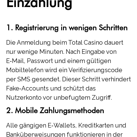
Einzahlung
1. Registrierung in wenigen Schritten
Die Anmeldung beim Total Casino dauert
nur wenige Minuten. Nach Eingabe von
E‑Mail, Passwort und einem gültigen
Mobiltelefon wird ein Verifizierungscode
per SMS gesendet. Dieser Schritt verhindert
Fake‑Accounts und schützt das
Nutzerkonto vor unbefugtem Zugriff.
2. Mobile Zahlungsmethoden
Alle gängigen E‑Wallets, Kreditkarten und
Banküberweisungen funktionieren in der